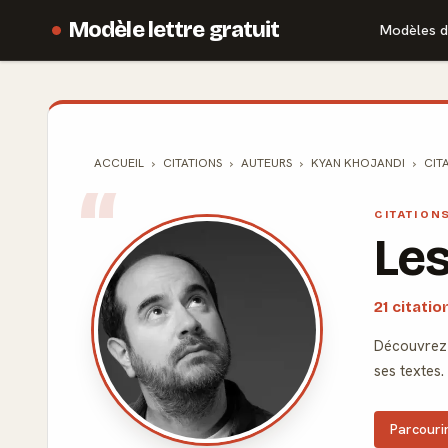
Modèle lettre gratuit
Modèles d
ACCUEIL
CITATIONS
AUTEURS
KYAN KHOJANDI
CIT
CITATION
Les
21 citati
Découvrez 
ses textes.
Parcourir