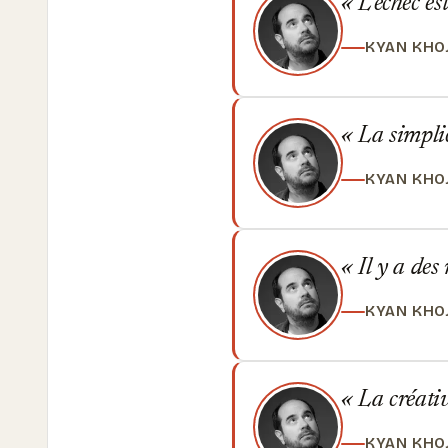
L'échec est
KYAN KHO
La simplic
KYAN KHO
Il y a des
KYAN KHO
La créativi
KYAN KHO