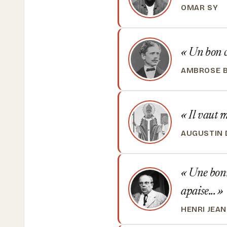
OMAR SY
Un bon co
AMBROSE B
Il vaut m
AUGUSTIN 
Une bonne
apaise...
HENRI JEA