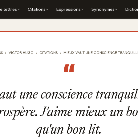
e lettres
Citations
Expressions
Synonymes
Dictio
RS
VICTOR HUGO
CITATIONS
MIEUX VAUT UNE CONSCIENCE TRANQUILLE Q
“
ut une conscience tranquil
prospère. J'aime mieux un b
qu'un bon lit.