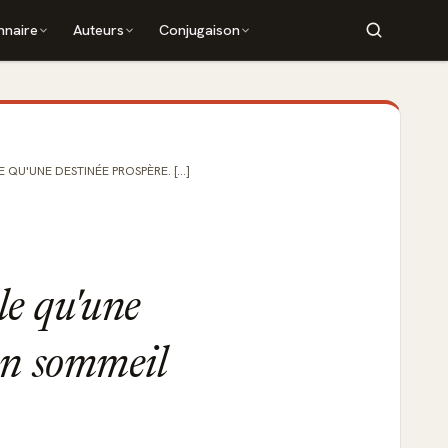
nnaire
Auteurs
Conjugaison
U'UNE DESTINÉE PROSPÈRE. [...]
le qu'une
on sommeil