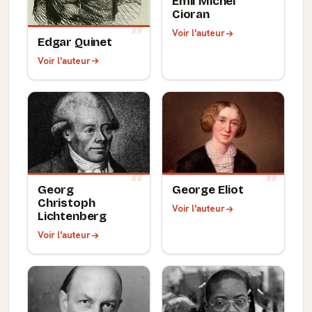
Emil Michel
Cioran
Voir l'auteur
Edgar Quinet
Voir l'auteur
Georg
George Eliot
Christoph
Voir l'auteur
Lichtenberg
Voir l'auteur