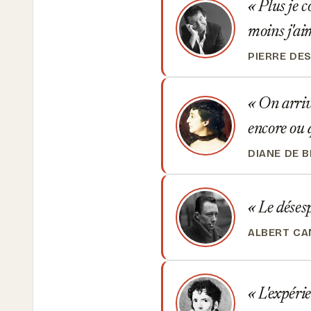
Plus je c
moins j'a
PIERRE DE
On arrive
encore ou 
DIANE DE 
Le désesp
ALBERT C
L'expérie