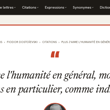
e lettres
Citations
Expressions
Synonymes
Dictio
RS
FIODOR DOSTOÏEVSKI
CITATIONS
PLUS J'AIME L'HUMANITÉ EN GÉNÉRAL
“
me l'humanité en général, mo
ns en particulier, comme ind