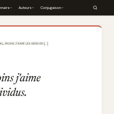
nnaire
Auteurs
Conjugaison
, MOINS J'AIME LES GENS EN [...]
ins j'aime
ividus.