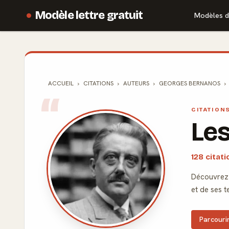
Modèle lettre gratuit
Modèles d
ACCUEIL
CITATIONS
AUTEURS
GEORGES BERNANOS
CITATION
Le
128 cita
Découvrez 
et de ses t
Parcourir