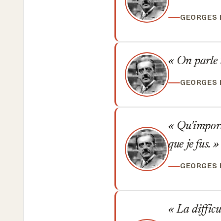
GEORGES
On parle to
GEORGES
Qu'importe 
que je fus.
GEORGES
La difficu