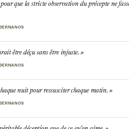
our que la stricte observation du précepte ne fass
 BERNANOS
ait être déçu sans être injuste.
 BERNANOS
haque nuit pour ressusciter chaque matin.
 BERNANOS
e véritable déception que de ce qu'on aime.