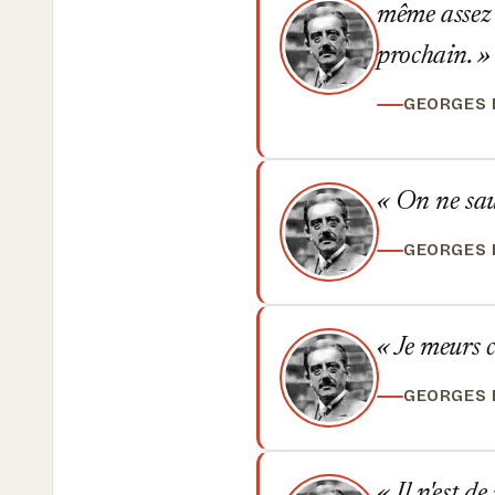
même assez p
prochain.
GEORGES
On ne saur
GEORGES
Je meurs c
GEORGES
Il n'est d