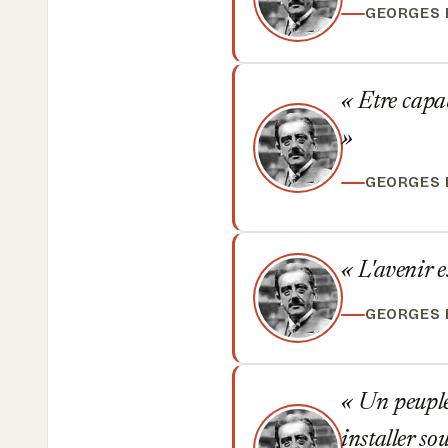
GEORGES
Etre capabl
GEORGES
L'avenir es
GEORGES
Un peuple 
installer s