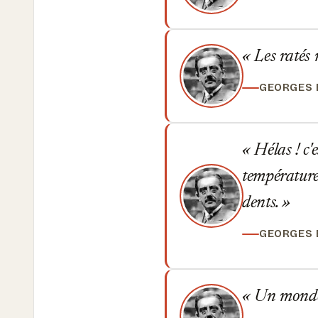
Les ratés 
GEORGES
Hélas ! c'e
température 
dents.
GEORGES
Un monde g