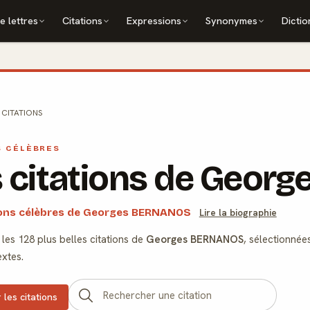
e lettres
Citations
Expressions
Synonymes
Dictio
CITATIONS
S CÉLÈBRES
s citations de Geo
tions célèbres de Georges BERNANOS
Lire la biographie
les 128 plus belles citations de
Georges BERNANOS
, sélectionnée
extes.
 les citations