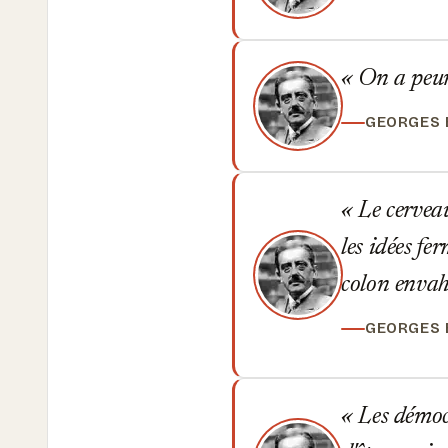
On a peur,
GEORGES
Le cerveau
les idées fe
colon envahi
GEORGES
Les démocr