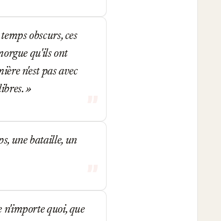
 temps obscurs, ces
morgue qu'ils ont
mière n'est pas avec
libres.
, une bataille, un
e n'importe quoi, que