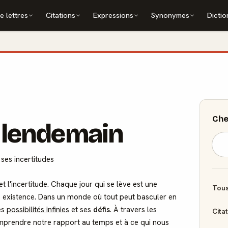
e lettres
Citations
Expressions
Synonymes
Dictio
Che
e lendemain
 ses incertitudes
et l'incertitude. Chaque jour qui se lève est une
Tous
e existence. Dans un monde où tout peut basculer en
es
possibilités infinies
et ses
défis
. À travers les
Cita
prendre notre rapport au temps et à ce qui nous