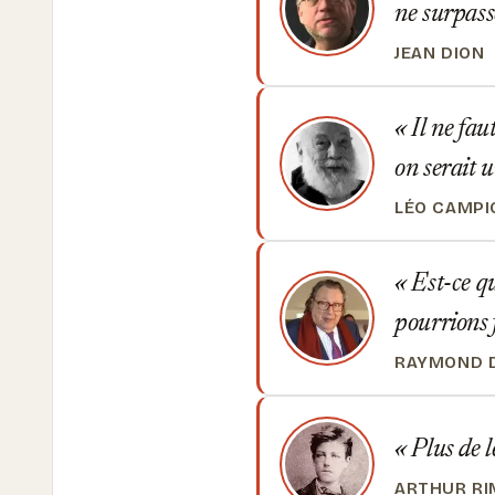
ne surpass
JEAN DION
Il ne fau
on serait 
LÉO CAMPI
Est-ce qu
pourrions 
RAYMOND 
Plus de l
ARTHUR R