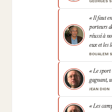
GEORGES 
Il faut e
porteurs de
réussi à n
eux et les
BOUALEM 
Le sport 
gagnant, u
JEAN DION
Les campa