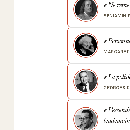
Ne remet
BENJAMIN 
Personne
MARGARET
La politi
GEORGES 
L'essentie
lendemain