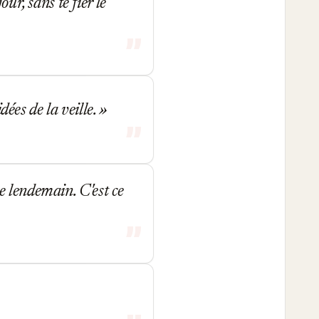
ur, sans te fier le
dées de la veille.
e lendemain. C'est ce