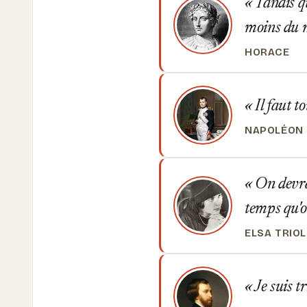
Tandis qu
moins du 
HORACE
Il faut to
NAPOLÉON
On devrai
temps qu'o
ELSA TRIO
Je suis t