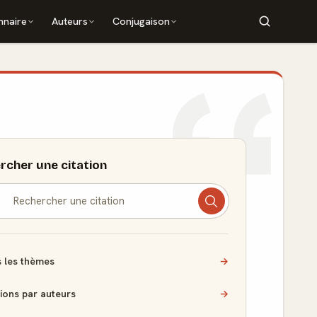
nnaire
Auteurs
Conjugaison
rcher une citation
 les thèmes
→
tions par auteurs
→