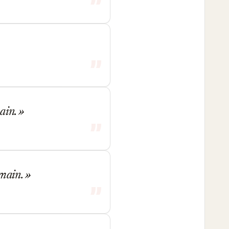
main.
emain.