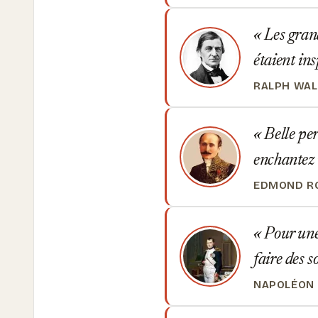
Les grand
étaient in
RALPH WA
Belle per
enchantez u
EDMOND R
Pour une 
faire des s
NAPOLÉON