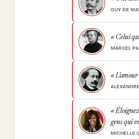
GUY DE M
Celui qui 
MARCEL P
L'amour v
ALEXANDRE
Éloignez-
gens qui v
MICHELLE 