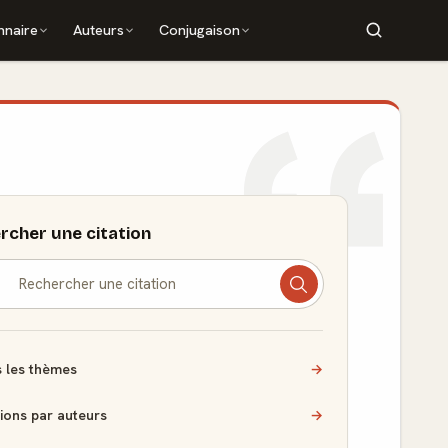
nnaire
Auteurs
Conjugaison
rcher une citation
 les thèmes
→
tions par auteurs
→