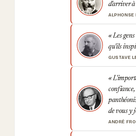
d'arriver à
ALPHONSE
Les gens 
qu'ils insp
GUSTAVE L
L'importa
confiance,
panthéonis
de vous y j
ANDRÉ FR