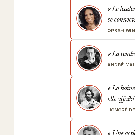
Le leaders
se connecte
OPRAH WI
La tendre
ANDRÉ MA
La haine e
elle affaib
HONORÉ DE
Une actio