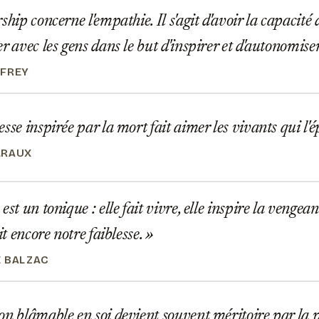
hip concerne l'empathie. Il s'agit d'avoir la capacité d
r avec les gens dans le but d'inspirer et d'autonomiser
NFREY
sse inspirée par la mort fait aimer les vivants qui l'
LRAUX
st un tonique : elle fait vivre, elle inspire la vengean
lit encore notre faiblesse.
 BALZAC
n blâmable en soi devient souvent méritoire par la pe