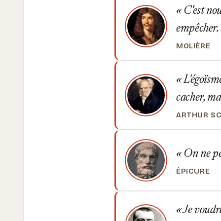
C'est nou
empêcher.
MOLIÈRE
L'égoïsme
cacher, mai
ARTHUR S
On ne peu
ÉPICURE
Je voudra