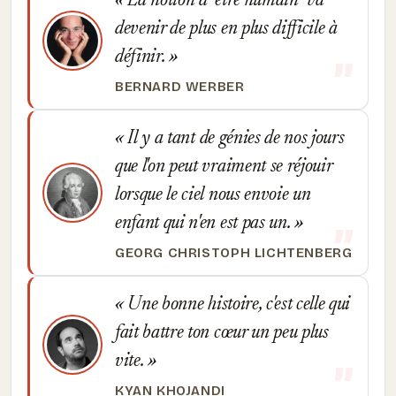
La notion d'"être humain" va
devenir de plus en plus difficile à
définir.
BERNARD WERBER
Il y a tant de génies de nos jours
que l'on peut vraiment se réjouir
lorsque le ciel nous envoie un
enfant qui n'en est pas un.
GEORG CHRISTOPH LICHTENBERG
Une bonne histoire, c'est celle qui
fait battre ton cœur un peu plus
vite.
KYAN KHOJANDI