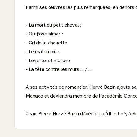
Parmi ses œuvres les plus remarquées, en dehors de 
- La mort du petit cheval ;
- Qui j’ose aimer ;
- Cri de la chouette
- Le matrimoine
- Lève-toi et marche
- La tête contre les murs … / …
A ses activités de romancier, Hervé Bazin ajouta sa c
Monaco et deviendra membre de l’académie Goncourt
Jean-Pierre Hervé Bazin décède là où il est né, à An