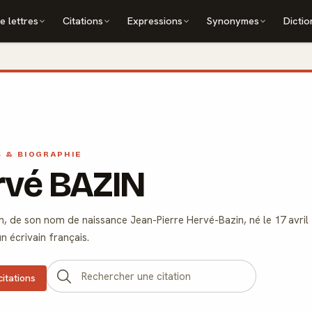
e lettres
Citations
Expressions
Synonymes
Dictio
S & BIOGRAPHIE
rvé BAZIN
, de son nom de naissance Jean-Pierre Hervé-Bazin, né le 17 avril 1
un écrivain français.
citations