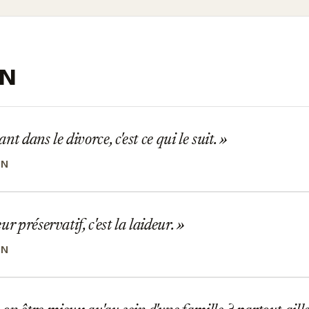
IN
t dans le divorce, c'est ce qui le suit.
IN
r préservatif, c'est la laideur.
IN