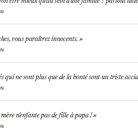
n être mieux qu'au sein d'une famille ? partout aill
IN
ches, vous paraîtrez innocents.
IN
s qui ne sont plus que de la bonté sont un triste acci
IN
 mère n'enfante pas de fille à papa !
IN