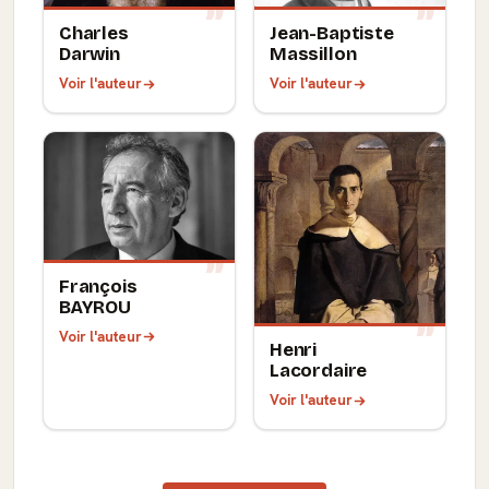
Charles
Jean-Baptiste
Darwin
Massillon
Voir l'auteur
Voir l'auteur
François
BAYROU
Voir l'auteur
Henri
Lacordaire
Voir l'auteur