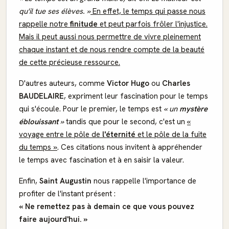
qu'il tue ses élèves. »
En effet, le temps qui passe nous
rappelle notre
finitude
et peut parfois frôler l'injustice.
Mais il peut aussi nous permettre de vivre pleinement
chaque instant et de nous rendre compte de la beauté
de cette précieuse ressource.
D'autres auteurs, comme
Victor Hugo
ou
Charles
BAUDELAIRE
, expriment leur fascination pour le temps
qui s'écoule. Pour le premier, le temps est
« un
mystère
éblouissant
»
tandis que pour le second, c'est un
«
voyage entre le pôle de
l'éternité
et le pôle de la fuite
du temps »
. Ces citations nous invitent à appréhender
le temps avec fascination et à en saisir la valeur.
Enfin,
Saint Augustin
nous rappelle l'importance de
profiter de l'instant présent :
« Ne remettez pas à demain ce que vous pouvez
faire
aujourd'hui
. »