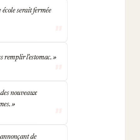
e école serait fermée
ns remplir l'estomac.
t des nouveaux
mmes.
 annonçant de