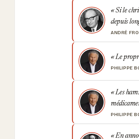
Si le chr
depuis lo
ANDRÉ FR
Le propre
PHILIPPE 
Les hamst
médicamen
PHILIPPE 
En annon