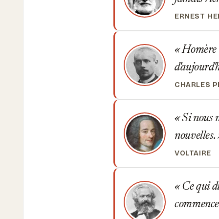
ERNEST H
Homère es
d'aujourd'
CHARLES 
Si nous n
nouvelles.
VOLTAIRE
Ce qui di
commence à