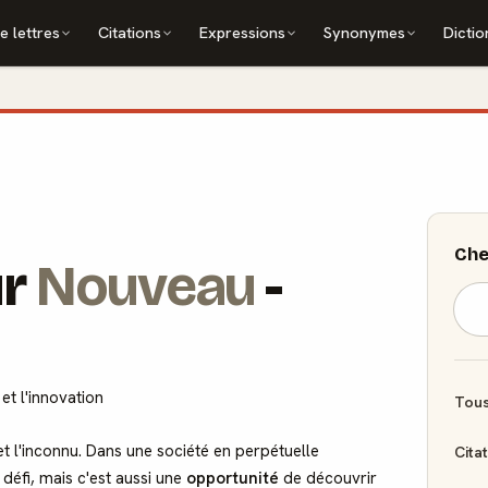
e lettres
Citations
Expressions
Synonymes
Dictio
Che
ur
Nouveau
-
et l'innovation
Tous
t l'inconnu. Dans une société en perpétuelle
Cita
défi, mais c'est aussi une
opportunité
de découvrir