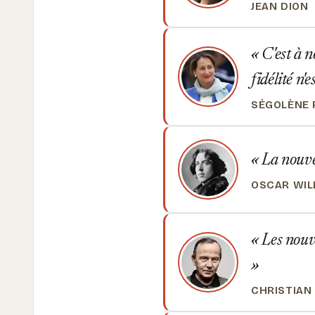
JEAN DION
C'est à n
fidélité n'
SÉGOLÈNE 
La nouvel
OSCAR WIL
Les nouve
CHRISTIAN