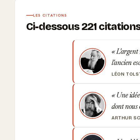
LES CITATIONS
Ci-dessous 221 citatio
L'argent 
l'ancien e
LÉON TOLS
Une idée 
dont nous 
ARTHUR SC