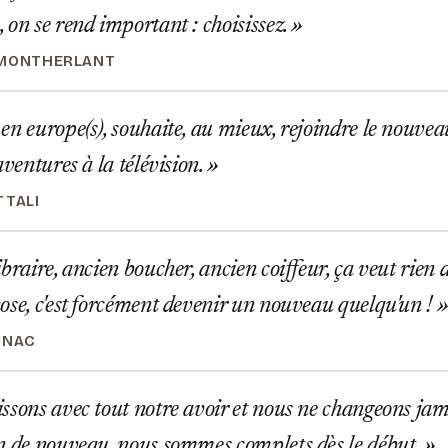
 on se rend important : choisissez.
 MONTHERLANT
n europe(s), souhaite, au mieux, rejoindre le nouvea
aventures à la télévision.
TTALI
braire, ancien boucher, ancien coiffeur, ça veut rien d
ose, c'est forcément devenir un nouveau quelqu'un !
NNAC
sons avec tout notre avoir et nous ne changeons jam
n de nouveau. nous sommes complets dès le début.