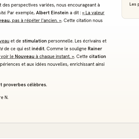
Les p
t des perspectives variées, nous encourageant à
ité
. Par exemple,
Albert Einstein
a dit :
« La valeur
veau
, pas à répéter l'ancien. »
. Cette citation nous
veau
et de
stimulation
personnelle. Les écrivains et
té
de ce qui est
inédit
. Comme le souligne
Rainer
 voir le
Nouveau
à chaque instant. »
. Cette
citation
ériences et aux idées nouvelles, enrichissant ainsi
et proverbes célèbres.
re N.