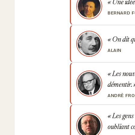
Une idée 
BERNARD F
On dit qu
ALAIN
Les nouve
démentir.
ANDRÉ FR
Les gens 
oubliant c