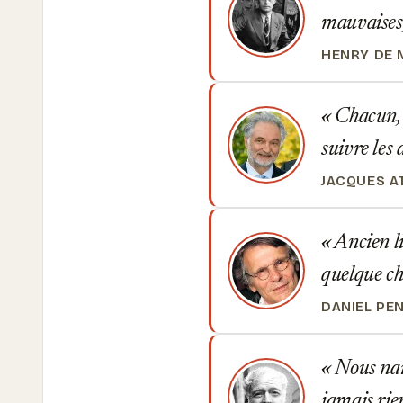
mauvaises,
HENRY DE
Chacun, e
suivre les 
JACQUES A
Ancien li
quelque ch
DANIEL PE
Nous nais
jamais rie