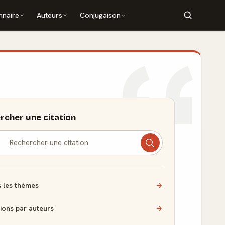
nnaire
Auteurs
Conjugaison
rcher une citation
 les thèmes
→
tions par auteurs
→