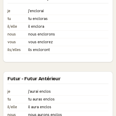
je
j'enclorai
tu
tu encloras
il/elle
il enclora
nous
nous enclorons
vous
vous enclorez
ils/elles
ils encloront
Futur - Futur Antérieur
je
j'aurai enclos
tu
tu auras enclos
il/elle
il aura enclos
nous
nous aurons enclos