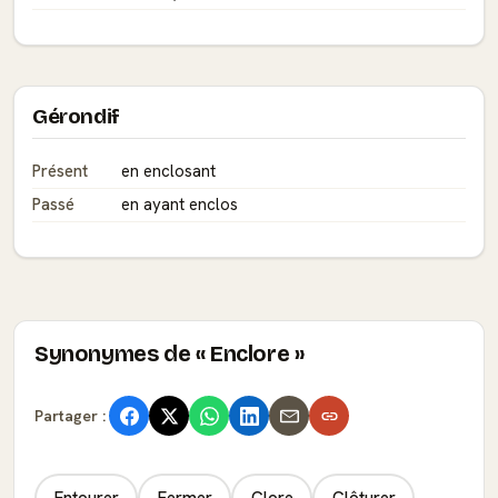
Gérondif
Présent
en enclosant
Passé
en ayant enclos
Synonymes de « Enclore »
Partager :
Entourer
Fermer
Clore
Clôturer