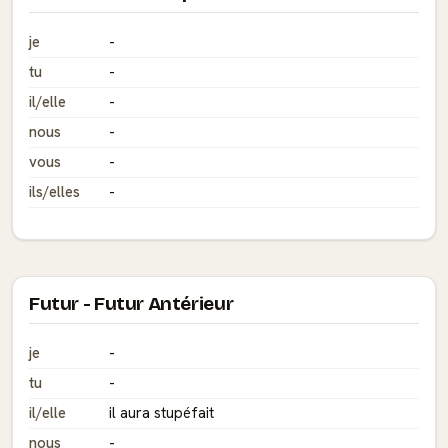
je
-
tu
-
il/elle
-
nous
-
vous
-
ils/elles
-
Futur - Futur Antérieur
je
-
tu
-
il/elle
il aura stupéfait
nous
-