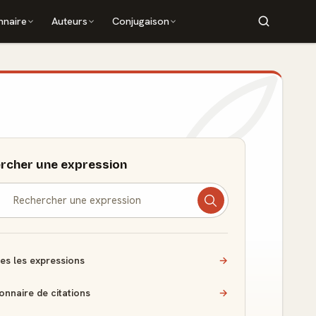
nnaire
Auteurs
Conjugaison
rcher une expression
es les expressions
→
ionnaire de citations
→