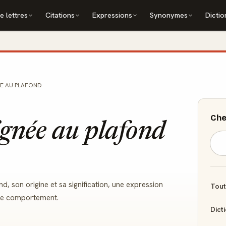
e lettres
Citations
Expressions
Synonymes
Dictio
ÉE AU PLAFOND
Che
gnée au plafond
, son origine et sa signification, une expression
Tout
s de comportement.
Dict