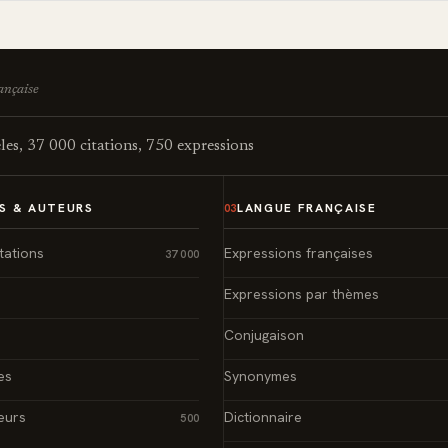
rançaise
es, 37 000 citations, 750 expressions
S & AUTEURS
LANGUE FRANÇAISE
03
tations
Expressions françaises
37 000
Expressions par thèmes
Conjugaison
es
Synonymes
eurs
Dictionnaire
500