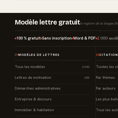
Modèle lettre gratuit
le registre de la langue f
100 % gratuit
Sans inscription
Word & PDF
2 000 modèl
MODÈLES DE LETTRES
CITATION
01
02
Tous les modèles
Toutes les ci
2 000
Lettres de motivation
Par thèmes
250
Démarches administratives
Par auteurs
Entreprise & discours
Les plus bell
Immobilier & habitation
Tous les aut