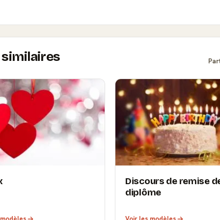
similaires
Par
x
Discours de remise d
diplôme
s modèles
Voir les modèles