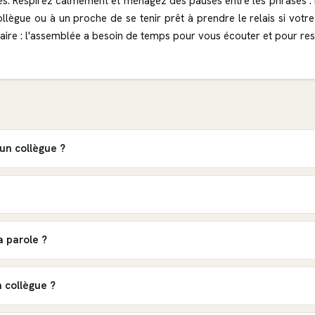
ées. Respirez calmement et ménagez des pauses entre les phrases : 
ègue ou à un proche de se tenir prêt à prendre le relais si votre v
aire : l'assemblée a besoin de temps pour vous écouter et pour res
un collègue ?
a parole ?
 collègue ?