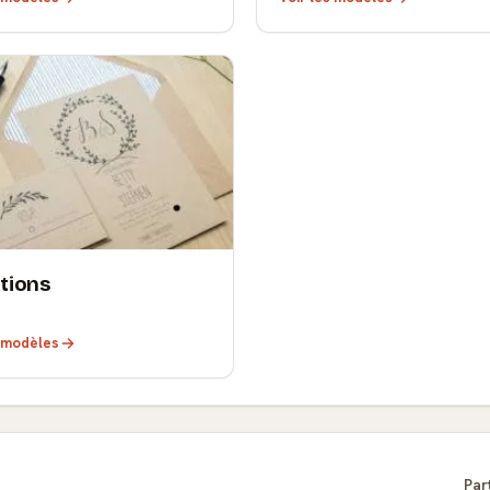
ations
s modèles
Par