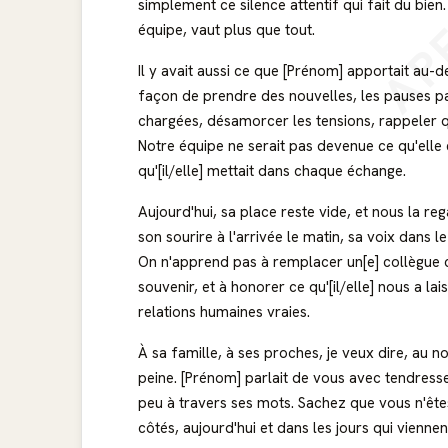
AP
simplement ce silence attentif qui fait du bien.
équipe, vaut plus que tout.
Il y avait aussi ce que [Prénom] apportait au-d
façon de prendre des nouvelles, les pauses part
chargées, désamorcer les tensions, rappeler q
Notre équipe ne serait pas devenue ce qu'elle es
qu'[il/elle] mettait dans chaque échange.
Aujourd'hui, sa place reste vide, et nous la re
son sourire à l'arrivée le matin, sa voix dans 
On n'apprend pas à remplacer un[e] collègue 
souvenir, et à honorer ce qu'[il/elle] nous a lais
relations humaines vraies.
À sa famille, à ses proches, je veux dire, au
peine. [Prénom] parlait de vous avec tendresse
peu à travers ses mots. Sachez que vous n'êtes
côtés, aujourd'hui et dans les jours qui vienn