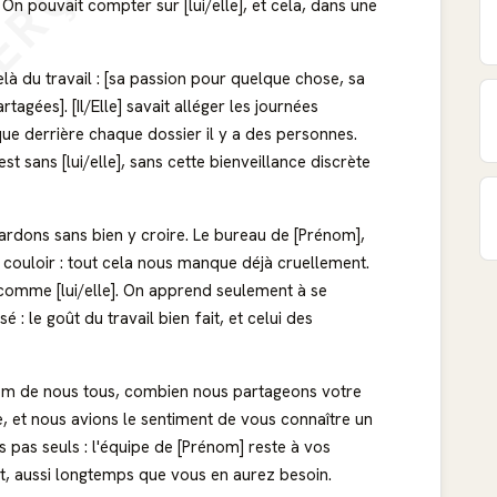
ERÇU
 On pouvait compter sur [lui/elle], et cela, dans une
elà du travail : [sa passion pour quelque chose, sa
agées]. [Il/Elle] savait alléger les journées
ue derrière chaque dossier il y a des personnes.
t sans [lui/elle], sans cette bienveillance discrète
gardons sans bien y croire. Le bureau de [Prénom],
le couloir : tout cela nous manque déjà cruellement.
comme [lui/elle]. On apprend seulement à se
sé : le goût du travail bien fait, et celui des
 nom de nous tous, combien nous partageons votre
, et nous avions le sentiment de vous connaître un
 pas seuls : l'équipe de [Prénom] reste à vos
ent, aussi longtemps que vous en aurez besoin.