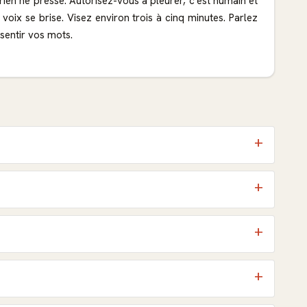
rien ne presse. Autorisez-vous à pleurer, c'est humain et
oix se brise. Visez environ trois à cinq minutes. Parlez
sentir vos mots.