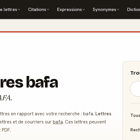
e lettres
Citations
Expressions
Synonymes
Dictio
Tro
res bafa
BAFA.
tres en rapport avec votre recherche : bafa.
Lettres
Tous
ttres et de courriers sur
bafa
. Ces lettres peuvent
Rech
t PDF.