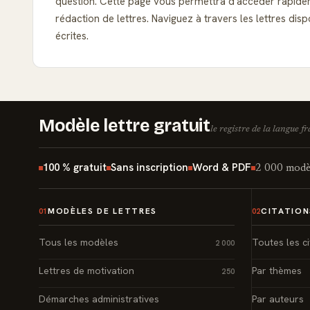
question. Cette page vous permettra d'accéder rapidem
rédaction de lettres. Naviguez à travers les lettres d
écrites.
Modèle lettre gratuit
le registre de la langue f
100 % gratuit
Sans inscription
Word & PDF
2 000 modèl
MODÈLES DE LETTRES
CITATION
01
02
Tous les modèles
Toutes les ci
2 000
Lettres de motivation
Par thèmes
250
Démarches administratives
Par auteurs