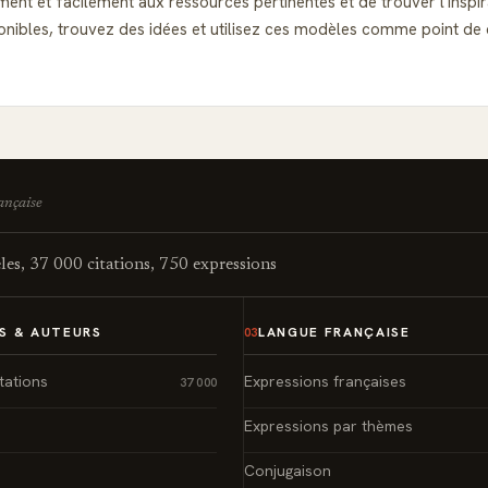
ent et facilement aux ressources pertinentes et de trouver l'inspi
isponibles, trouvez des idées et utilisez ces modèles comme point 
rançaise
es, 37 000 citations, 750 expressions
S & AUTEURS
LANGUE FRANÇAISE
03
tations
Expressions françaises
37 000
Expressions par thèmes
Conjugaison