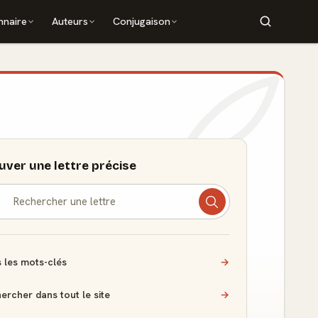
nnaire
Auteurs
Conjugaison
uver une lettre précise
 les mots-clés
→
ercher dans tout le site
→