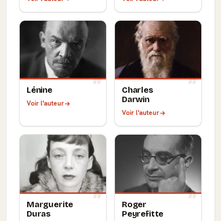
Lénine
Charles
Darwin
Voir l'auteur
Voir l'auteur
Marguerite
Roger
Duras
Peyrefitte