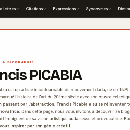
e lettres
Citations
Expressions
Synonymes
Dictio
S & BIOGRAPHIE
ncis PICABIA
abia est un artiste incontournable du mouvement dada, né en 1879 à 
marqué l'histoire de l'art du 20ème siècle avec son œuvre éclectiqu
 passant par l'abstraction, Francis Picabia a su se réinventer 
novatrice.
Dans cette page, nous vous invitons à découvrir sa biogra
ui témoignent de sa vision artistique audacieuse et provocatrice.
Pl
-vous inspirer par son génie créatif.