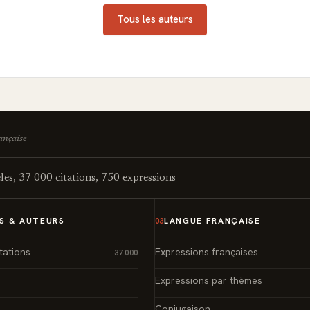
Tous les auteurs
rançaise
es, 37 000 citations, 750 expressions
S & AUTEURS
LANGUE FRANÇAISE
03
tations
Expressions françaises
37 000
Expressions par thèmes
Conjugaison