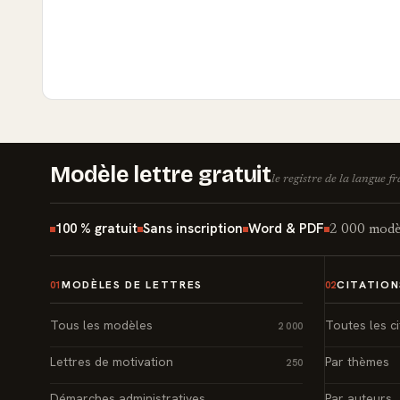
Modèle lettre gratuit
le registre de la langue f
100 % gratuit
Sans inscription
Word & PDF
2 000 modèl
MODÈLES DE LETTRES
CITATION
01
02
Tous les modèles
Toutes les ci
2 000
Lettres de motivation
Par thèmes
250
Démarches administratives
Par auteurs