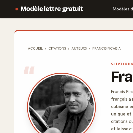
Modèle lettre gratuit
Modèles d
ACCUEIL
CITATIONS
AUTEURS
FRANCIS PICABIA
CITATION
Fra
Francis Pic
français a 
cubisme en
unique et 
citations q
et laissez