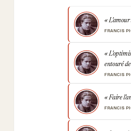
L'amour s
FRANCIS P
L'optimis
entouré de
FRANCIS P
Faire l'a
FRANCIS P