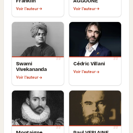
Franklin
AGGOUNE
Voir l'auteur
Voir l'auteur
Swami
Cédric Villani
Vivekananda
Voir l'auteur
Voir l'auteur
Montaigne
Paul VERLAINE