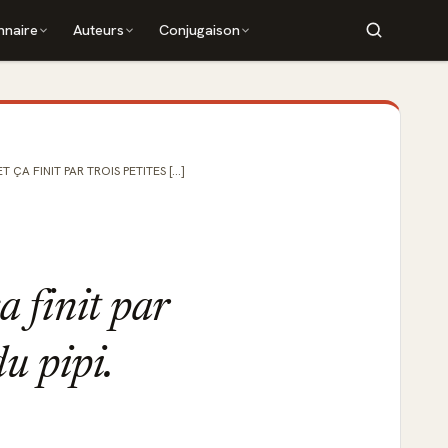
nnaire
Auteurs
Conjugaison
A FINIT PAR TROIS PETITES [...]
a finit par
du pipi.