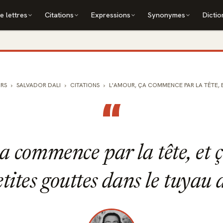
e lettres
Citations
Expressions
Synonymes
Dictio
RS
SALVADOR DALI
CITATIONS
L'AMOUR, ÇA COMMENCE PAR LA TÊTE, ET Ç
“
a commence par la tête, et ç
etites gouttes dans le tuyau 