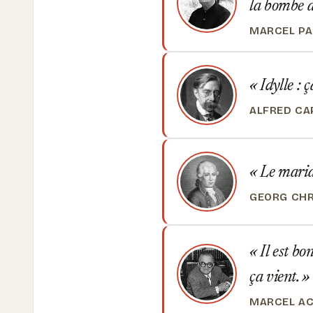
la bombe 
MARCEL P
Idylle : 
ALFRED CA
Le mariag
GEORG CHR
Il est bo
ça vient.
MARCEL A