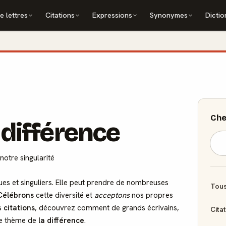
e lettres
Citations
Expressions
Synonymes
Dictio
Che
 différence
notre singularité
ques et singuliers. Elle peut prendre de nombreuses
Tous
Célébrons
cette diversité et
acceptons
nos propres
es
citations
, découvrez comment de grands écrivains,
Cita
ce thème de
la différence
.