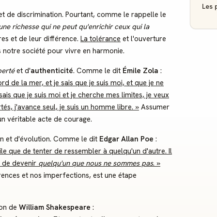
Les p
et de discrimination. Pourtant, comme le rappelle le
 une richesse qui ne peut qu'enrichir ceux qui la
es et de leur différence.
La tolérance
et l'ouverture
ns notre société pour vivre en harmonie.
berté
et d'
authenticité
. Comme le dit
Émile Zola
:
d de la mer, et je sais que je suis moi, et que je ne
sais que je suis moi et je cherche mes limites, je veux
tés, j'avance seul, je suis un homme libre. »
Assumer
n véritable acte de courage.
on et d'évolution. Comme le dit
Edgar Allan Poe
:
cile que de tenter de ressembler à quelqu'un d'autre. Il
 de devenir
quelqu'un que nous ne sommes pas
. »
érences et nos imperfections, est une étape
ion de
William Shakespeare
: