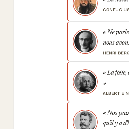
CONFUCIU
Ne parlez
nous avon
HENRI BER
La folie,
ALBERT EI
Nos yeux,
qu'il y a d