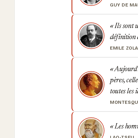
GUY DE M
Ils sont u
définition
EMILE ZOL
Aujourd'h
pères, cell
toutes les 
MONTESQU
Les homme
LAO-TSEU