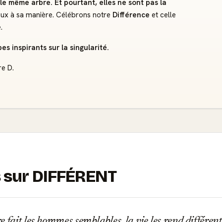
r le même
arbre
. Et pourtant, elles ne sont pas la
eux à sa manière. Célébrons notre
Différence
et celle
.
s inspirants sur la singularité.
re D.
s sur DIFFÉRENT
 fait les hommes semblables, la vie les rend différent