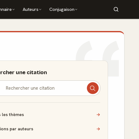
nnaire
Auteurs
Conjugaison
rcher une citation
 les thèmes
→
tions par auteurs
→