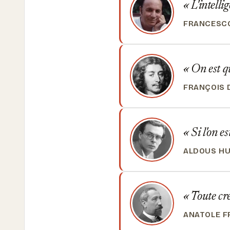
L'intelli
FRANCESCO
On est qu
FRANÇOIS 
Si l'on es
ALDOUS H
Toute cré
ANATOLE F