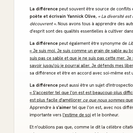
La différence
peut souvent être source de conflits 
poète et écrivain Yannick Olive
,
« La diversité est
découvrent »
. Nous avons tous à apprendre des autr
d'esprit sont des qualités essentielles à cultiver da
La différence
peut également être synonyme de
Li
« Je suis moi. Je suis comme un grain de sable au bor
suis pas ce sable et que je ne suis pas cette mer. Je 
savoir jusqu'où je pourrai aller. Je défends mes liber
sa différence et être en accord avec soi-même est u
La différence
peut aussi être un sujet d'introspecti
« S'accepter tel que l'on est est beaucoup plus diffi
est plus facile d'améliorer
ce que nous sommes
que
Apprendre à
s'aimer
tel que l'on est, avec nos diff
importante vers
l'estime de soi
et le bonheur.
Et n'oublions pas que, comme le dit la célèbre citat