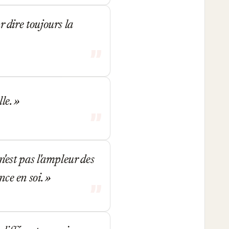
r dire toujours la
lle.
 n'est pas l'ampleur des
nce en soi.