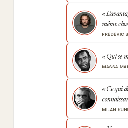
L'avantage
même chos
FRÉDÉRIC 
Qui se mê
MASSA MAK
Ce qui dis
connaissanc
MILAN KUN