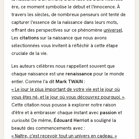
ère, ce moment symbolise le début et l'innocence. À
travers les siècles, de nombreux penseurs ont tenté de
capturer l'essence de la naissance dans leurs mots,
offrant des perspectives sur ce phénomène
universel
.
Les
citations
sur la naissance que nous avons
sélectionnées vous invitent à réfléchir à cette étape
cruciale de la vie.
Les auteurs célèbres nous rappellent souvent que
chaque naissance est une
renaissance
pour le monde
entier. Comme l'a dit
Mark TWAIN
:
« Le jour le plus important de votre vie est le jour où
vous êtes né, et le jour où vous découvrez pourquoi. »
.
Cette citation nous pousse à explorer notre raison
d'être et à embrasser chaque instant avec
passion
et
curiosité
. De même,
Édouard Herriot
a souligné la
beauté des commencements avec :
« Naître, c'est recevoir tout un univers en cadeau. »