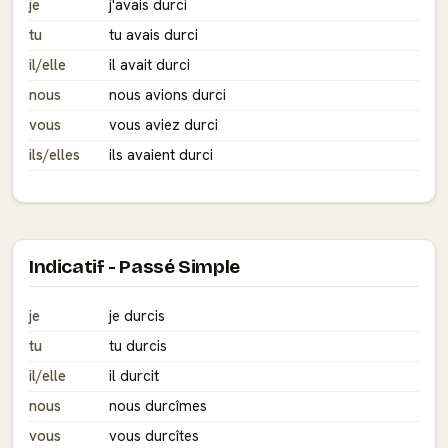
je
j'avais durci
tu
tu avais durci
il/elle
il avait durci
nous
nous avions durci
vous
vous aviez durci
ils/elles
ils avaient durci
Indicatif - Passé Simple
je
je durcis
tu
tu durcis
il/elle
il durcit
nous
nous durcîmes
vous
vous durcîtes