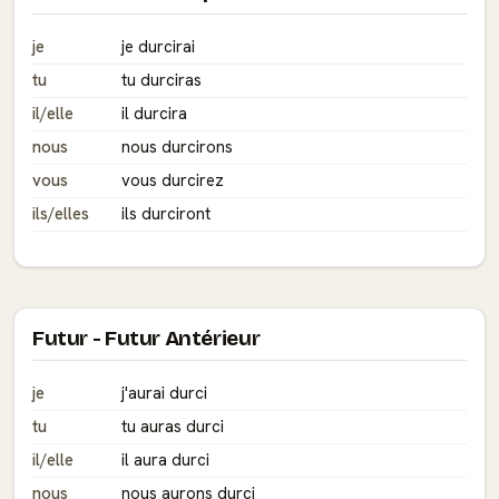
je
je durcirai
tu
tu durciras
il/elle
il durcira
nous
nous durcirons
vous
vous durcirez
ils/elles
ils durciront
Futur - Futur Antérieur
je
j'aurai durci
tu
tu auras durci
il/elle
il aura durci
nous
nous aurons durci