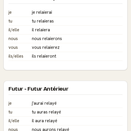
je
je relaierai
tu
tu relaieras
il/elle
il relaiera
nous
nous relaierons
vous
vous relaierez
ils/elles
ils relaieront
Futur - Futur Antérieur
je
j'aurai relayé
tu
tu auras relayé
il/elle
il aura relayé
nous
nous aurons relayé