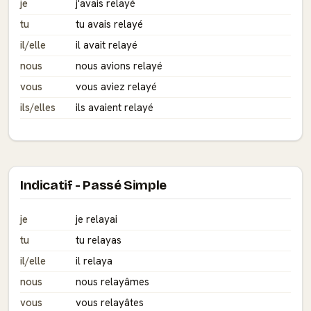
je
j'avais relayé
tu
tu avais relayé
il/elle
il avait relayé
nous
nous avions relayé
vous
vous aviez relayé
ils/elles
ils avaient relayé
Indicatif - Passé Simple
je
je relayai
tu
tu relayas
il/elle
il relaya
nous
nous relayâmes
vous
vous relayâtes