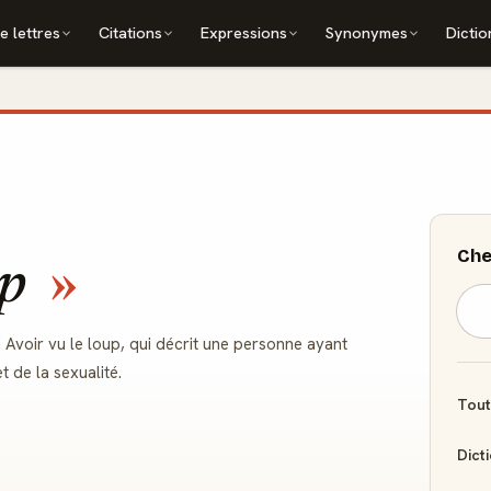
e lettres
Citations
Expressions
Synonymes
Dictio
Che
up
on Avoir vu le loup, qui décrit une personne ayant
 de la sexualité.
Tout
Dict