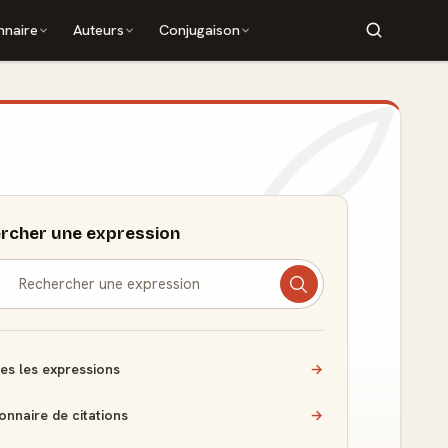
nnaire
Auteurs
Conjugaison
rcher une expression
es les expressions
→
ionnaire de citations
→