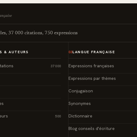
rançaise
es, 37 000 citations, 750 expressions
S & AUTEURS
LANGUE FRANÇAISE
03
tations
Expressions françaises
37 000
Expressions par thèmes
Conjugaison
es
Synonymes
eurs
Dictionnaire
500
Blog conseils d'écriture