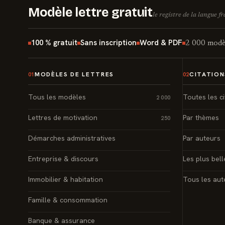
Modèle lettre gratuit
le registre de la langue f
100 % gratuit
Sans inscription
Word & PDF
2 000 modèl
MODÈLES DE LETTRES
CITATION
01
02
Tous les modèles
Toutes les ci
2 000
Lettres de motivation
Par thèmes
250
Démarches administratives
Par auteurs
Entreprise & discours
Les plus bell
Immobilier & habitation
Tous les aut
Famille & consommation
Banque & assurance