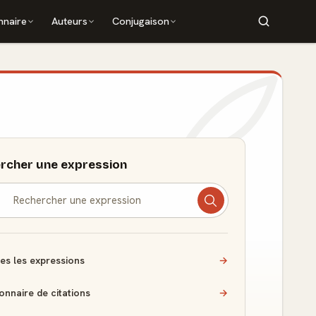
nnaire
Auteurs
Conjugaison
rcher une expression
es les expressions
→
ionnaire de citations
→