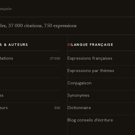
rançaise
es, 37 000 citations, 750 expressions
S & AUTEURS
LANGUE FRANÇAISE
03
tations
Expressions françaises
37 000
Expressions par thèmes
Conjugaison
es
Synonymes
eurs
Dictionnaire
500
Blog conseils d'écriture