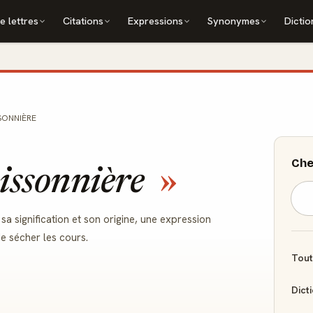
e lettres
Citations
Expressions
Synonymes
Dictio
SSONNIÈRE
Che
uissonnière
sa signification et son origine, une expression
e sécher les cours.
Tout
Dict