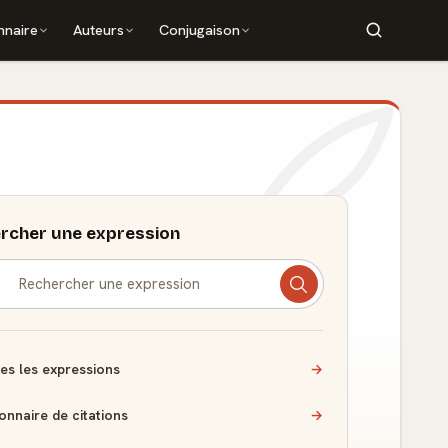
nnaire
Auteurs
Conjugaison
rcher une expression
es les expressions
→
ionnaire de citations
→