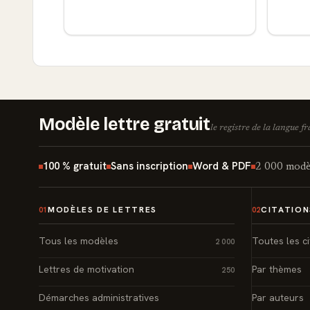
Modèle lettre gratuit
le registre de la langue f
100 % gratuit
Sans inscription
Word & PDF
2 000 modèl
MODÈLES DE LETTRES
CITATION
01
02
Tous les modèles
Toutes les ci
2 000
Lettres de motivation
Par thèmes
250
Démarches administratives
Par auteurs