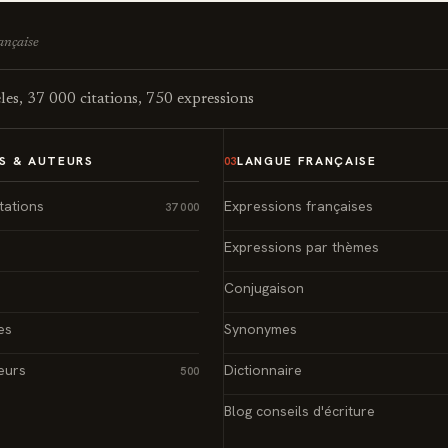
rançaise
es, 37 000 citations, 750 expressions
S & AUTEURS
LANGUE FRANÇAISE
03
tations
Expressions françaises
37 000
Expressions par thèmes
Conjugaison
es
Synonymes
eurs
Dictionnaire
500
Blog conseils d'écriture