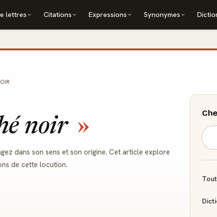
e lettres
Citations
Expressions
Synonymes
Dictio
OIR
Che
hé noir
gez dans son sens et son origine. Cet article explore
ons de cette locution.
Tout
Dict