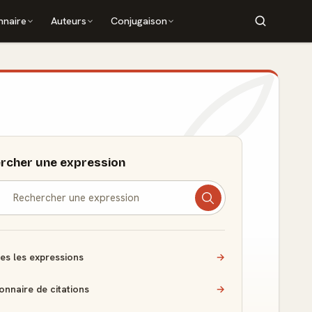
nnaire
Auteurs
Conjugaison
rcher une expression
es les expressions
→
ionnaire de citations
→