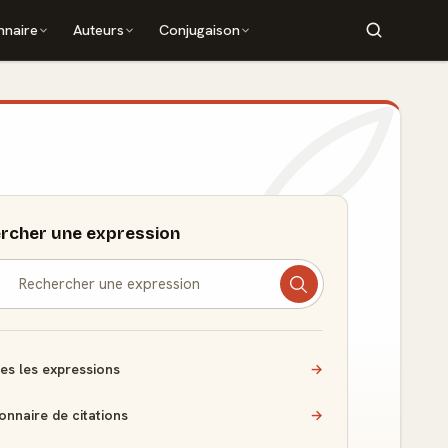
nnaire
Auteurs
Conjugaison
rcher une expression
es les expressions
→
ionnaire de citations
→