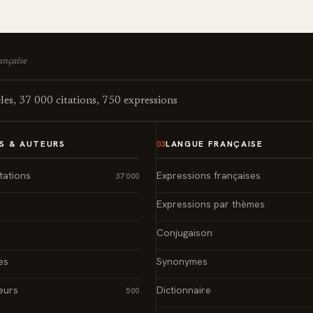
rançaise
es, 37 000 citations, 750 expressions
S & AUTEURS
LANGUE FRANÇAISE
03
tations
Expressions françaises
37 000
Expressions par thèmes
Conjugaison
es
Synonymes
eurs
Dictionnaire
500