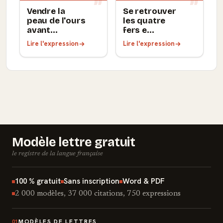
Vendre la
Se retrouver
peau de l'ours
les quatre
avant...
fers e...
Lire l'expression
Lire l'expression
Modèle lettre gratuit
le registre de la langue française
100 % gratuit
Sans inscription
Word & PDF
2 000 modèles, 37 000 citations, 750 expressions
MODÈLES DE LETTRES
01