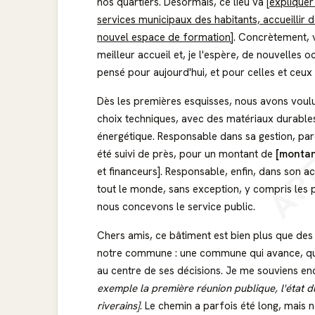
nos quartiers. Désormais, ce lieu va
[expliquer
services municipaux des habitants, accueillir de
nouvel espace de formation]
. Concrètement, 
meilleur accueil et, je l'espère, de nouvelles
pensé pour aujourd'hui, et pour celles et ceux
AP
Dès les premières esquisses, nous avons voulu
choix techniques, avec des matériaux durables 
énergétique. Responsable dans sa gestion, parc
été suivi de près, pour un montant de
[montan
et financeurs]. Responsable, enfin, dans son ac
tout le monde, sans exception, y compris les p
nous concevons le service public.
Chers amis, ce bâtiment est bien plus que des 
notre commune : une commune qui avance, qui 
au centre de ses décisions. Je me souviens e
exemple la première réunion publique, l'état du
riverains]
. Le chemin a parfois été long, mais