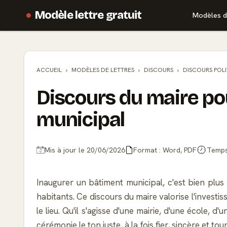
Modèle lettre gratuit
Modèles d
ACCUEIL
MODÈLES DE
LETTRES
DISCOURS
DISCOURS POL
Discours du maire po
municipal
Mis à jour le 20/06/2026
Format : Word, PDF
Temps 
Inaugurer un bâtiment municipal, c'est bien plus 
habitants. Ce discours du maire valorise l'investi
le lieu. Qu'il s'agisse d'une mairie, d'une école
cérémonie le ton juste, à la fois fier, sincère et tour