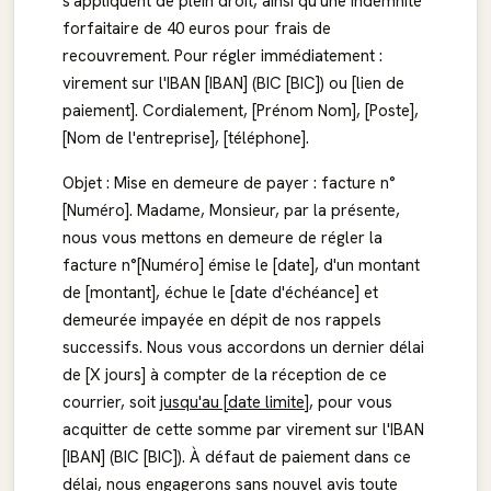
s'appliquent de plein droit, ainsi qu'une indemnité
forfaitaire de 40 euros pour frais de
recouvrement. Pour régler immédiatement :
virement sur l'IBAN [IBAN] (BIC [BIC]) ou [lien de
paiement]. Cordialement, [Prénom Nom], [Poste],
[Nom de l'entreprise], [téléphone].
Objet : Mise en demeure de payer : facture n°
[Numéro]. Madame, Monsieur, par la présente,
nous vous mettons en demeure de régler la
facture n°[Numéro] émise le [date], d'un montant
de [montant], échue le [date d'échéance] et
demeurée impayée en dépit de nos rappels
successifs. Nous vous accordons un dernier délai
de [X jours] à compter de la réception de ce
courrier, soit
jusqu'au [date limite]
, pour vous
acquitter de cette somme par virement sur l'IBAN
[IBAN] (BIC [BIC]). À défaut de paiement dans ce
délai, nous engagerons sans nouvel avis toute