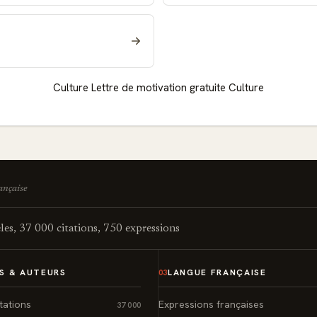
Culture
Lettre de motivation gratuite Culture
rançaise
es, 37 000 citations, 750 expressions
S & AUTEURS
LANGUE FRANÇAISE
03
tations
Expressions françaises
37 000