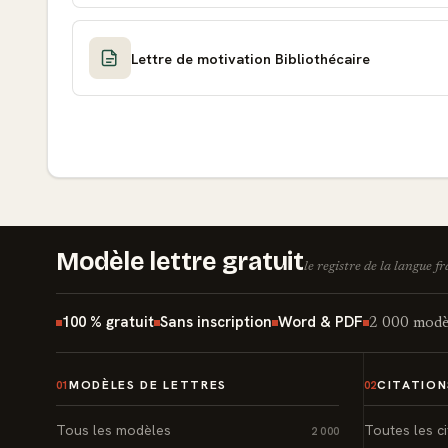
Lettre de motivation Bibliothécaire
Modèle lettre gratuit
le registre de la langue f
100 % gratuit
Sans inscription
Word & PDF
2 000 modèl
MODÈLES DE LETTRES
CITATION
01
02
Tous les modèles
Toutes les ci
2 000