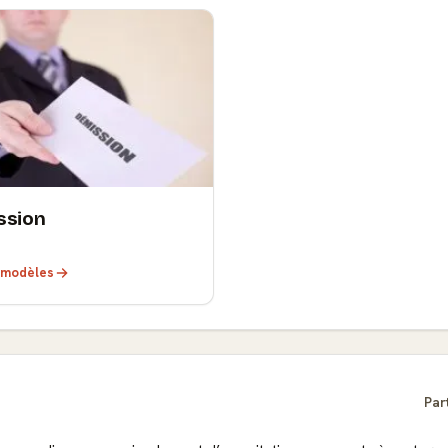
ssion
s modèles
Par