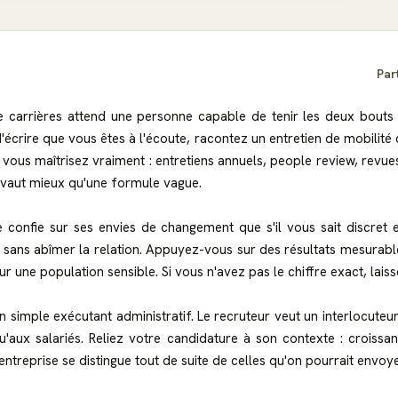
Par
carrières attend une personne capable de tenir les deux bouts de 
 d'écrire que vous êtes à l'écoute, racontez un entretien de mobil
ue vous maîtrisez vraiment : entretiens annuels, people review, rev
s vaut mieux qu'une formule vague.
 confie sur ses envies de changement que s'il vous sait discret et
on sans abîmer la relation. Appuyez-vous sur des résultats mesurab
 une population sensible. Si vous n'avez pas le chiffre exact, laiss
 simple exécutant administratif. Le recruteur veut un interlocute
'aux salariés. Reliez votre candidature à son contexte : croissan
ntreprise se distingue tout de suite de celles qu'on pourrait envoy