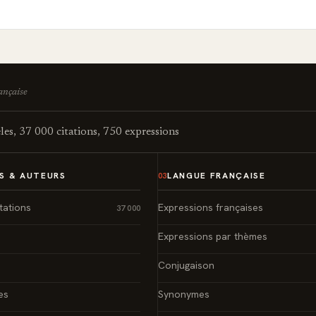
rançaise
es, 37 000 citations, 750 expressions
S & AUTEURS
LANGUE FRANÇAISE
03
tations
Expressions françaises
37 000
Expressions par thèmes
Conjugaison
es
Synonymes