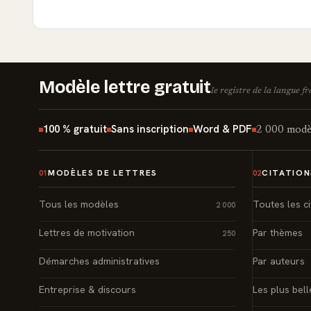
Modèle lettre gratuit
le registre de la langue f
100 % gratuit
Sans inscription
Word & PDF
2 000 modèl
MODÈLES DE LETTRES
CITATION
01
02
Tous les modèles
Toutes les ci
2 000
Lettres de motivation
Par thèmes
250
Démarches administratives
Par auteurs
Entreprise & discours
Les plus bell