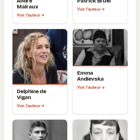
André
Patrick Bruel
Malraux
Voir l'auteur
Voir l'auteur
Emma
Andievska
Voir l'auteur
Delphine de
Vigan
Voir l'auteur