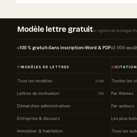
Modèle lettre gratuit
le registre de la langue f
100 % gratuit
Sans inscription
Word & PDF
2 000 modèl
MODÈLES DE LETTRES
CITATION
01
02
Tous les modèles
Toutes les ci
2 000
Lettres de motivation
Par thèmes
250
Démarches administratives
Par auteurs
Entreprise & discours
Les plus bell
Immobilier & habitation
Tous les aut