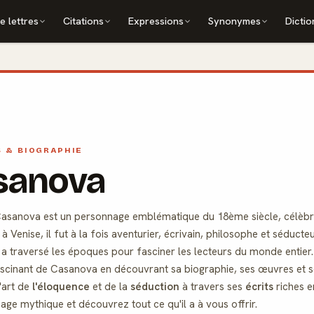
e lettres
Citations
Expressions
Synonymes
Dictio
S & BIOGRAPHIE
sanova
sanova est un personnage emblématique du 18ème siècle, célèbre p
à Venise, il fut à la fois aventurier, écrivain, philosophe et séduc
a traversé les époques pour fasciner les lecteurs du monde entier.
fascinant de Casanova en découvrant sa biographie, ses œuvres et 
'art de
l'éloquence
et de la
séduction
à travers ses
écrits
riches e
ge mythique et découvrez tout ce qu'il a à vous offrir.