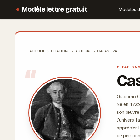
Modèle lettre gratuit
Modèles d
ACCUEIL
CITATIONS
AUTEURS
CASANOVA
CITATION
Ca
Giacomo Ca
Né en 1725 
son œuvre 
l'univers 
apprécier l
ce personna