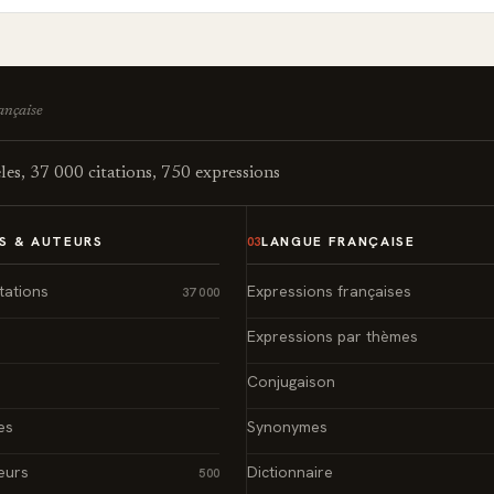
rançaise
es, 37 000 citations, 750 expressions
S & AUTEURS
LANGUE FRANÇAISE
03
tations
Expressions françaises
37 000
Expressions par thèmes
Conjugaison
es
Synonymes
eurs
Dictionnaire
500