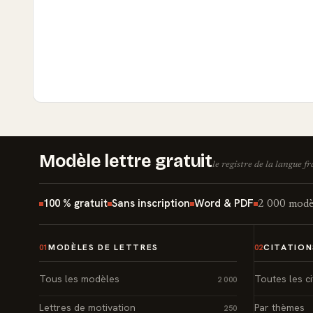
Modèle lettre gratuit
le registre de la langue f
100 % gratuit
Sans inscription
Word & PDF
2 000 modèl
MODÈLES DE LETTRES
CITATION
01
02
Tous les modèles
Toutes les ci
2 000
Lettres de motivation
Par thèmes
250