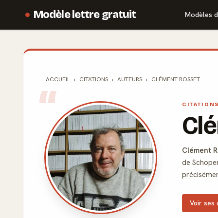
Modèle lettre gratuit
Modèles d
ACCUEIL
CITATIONS
AUTEURS
CLÉMENT ROSSET
CITATION
Cl
Clément R
de Schopenh
précisément
Voir ses 