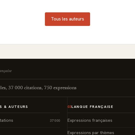
Tous les auteurs
rançaise
es, 37 000 citations, 750 expressions
S & AUTEURS
LANGUE FRANÇAISE
03
tations
Expressions françaises
37 000
Expressions par thèmes