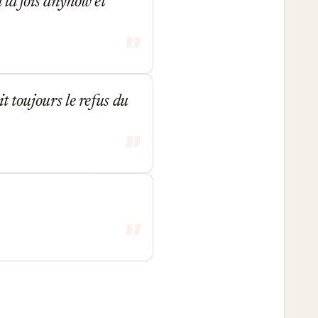
à la fois anyhow et
it toujours le refus du