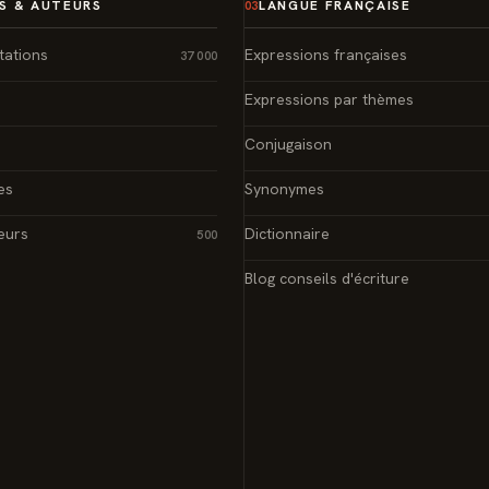
S & AUTEURS
LANGUE FRANÇAISE
03
tations
Expressions françaises
37 000
Expressions par thèmes
Conjugaison
es
Synonymes
eurs
Dictionnaire
500
Blog conseils d'écriture