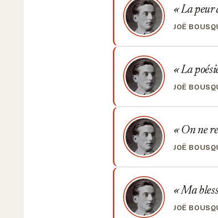
La peur d
JOË BOUSQ
La poésie
JOË BOUSQ
On ne rem
JOË BOUSQ
Ma blessu
JOË BOUSQ