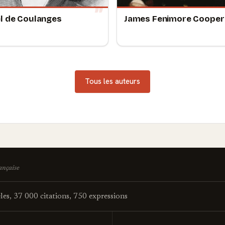
l de Coulanges
James Fenimore Cooper
Tous les auteurs
rançaise
es, 37 000 citations, 750 expressions