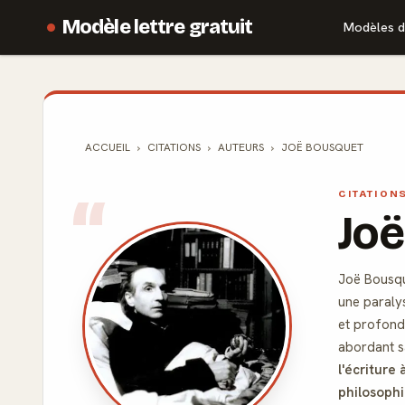
Modèle lettre gratuit
Modèles d
ACCUEIL
CITATIONS
AUTEURS
JOË BOUSQUET
CITATION
Jo
Joë Bousque
une paraly
et profonde
abordant s
l'écriture
philosophi