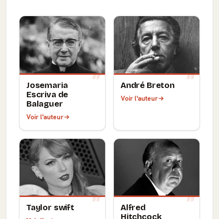
Josemaria
André Breton
Escriva de
Voir l'auteur
Balaguer
Voir l'auteur
Taylor swift
Alfred
Hitchcock