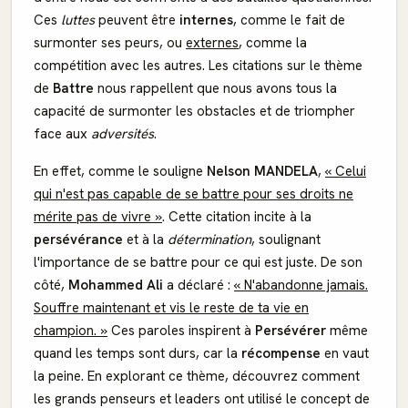
Ces
luttes
peuvent être
internes
, comme le fait de
surmonter ses peurs, ou
externes
, comme la
compétition avec les autres. Les citations sur le thème
de
Battre
nous rappellent que nous avons tous la
capacité de surmonter les obstacles et de triompher
face aux
adversités
.
En effet, comme le souligne
Nelson MANDELA
,
« Celui
qui n'est pas capable de se battre pour ses droits ne
mérite pas de vivre »
. Cette citation incite à la
persévérance
et à la
détermination
, soulignant
l'importance de se battre pour ce qui est juste. De son
côté,
Mohammed Ali
a déclaré :
« N'abandonne jamais.
Souffre maintenant et vis le reste de ta vie en
champion. »
Ces paroles inspirent à
Persévérer
même
quand les temps sont durs, car la
récompense
en vaut
la peine. En explorant ce thème, découvrez comment
les grands penseurs et leaders ont utilisé le concept de