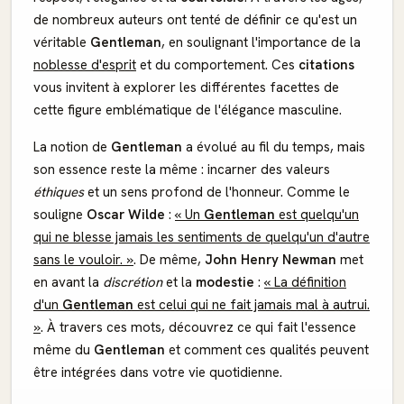
de nombreux auteurs ont tenté de définir ce qu'est un
véritable
Gentleman
, en soulignant l'importance de la
noblesse d'esprit
et du comportement. Ces
citations
vous invitent à explorer les différentes facettes de
cette figure emblématique de l'élégance masculine.
La notion de
Gentleman
a évolué au fil du temps, mais
son essence reste la même : incarner des valeurs
éthiques
et un sens profond de l'honneur. Comme le
souligne
Oscar Wilde
:
« Un
Gentleman
est quelqu'un
qui ne blesse jamais les sentiments de quelqu'un d'autre
sans le vouloir. »
. De même,
John Henry Newman
met
en avant la
discrétion
et la
modestie
:
« La définition
d'un
Gentleman
est celui qui ne fait jamais mal à autrui.
»
. À travers ces mots, découvrez ce qui fait l'essence
même du
Gentleman
et comment ces qualités peuvent
être intégrées dans votre vie quotidienne.