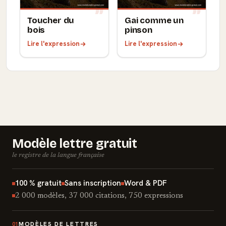
Toucher du
Gai comme un
bois
pinson
Lire l'expression
Lire l'expression
Modèle lettre gratuit
le registre de la langue française
100 % gratuit
Sans inscription
Word & PDF
2 000 modèles, 37 000 citations, 750 expressions
MODÈLES DE LETTRES
01