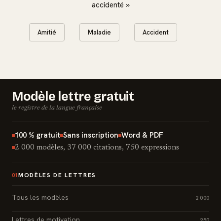
accidenté »
Amitié
Maladie
Accident
Modèle lettre gratuit
le registre de la langue française
100 % gratuit
Sans inscription
Word & PDF
2 000 modèles, 37 000 citations, 750 expressions
MODÈLES DE LETTRES
01
Tous les modèles
2 000
Lettres de motivation
250