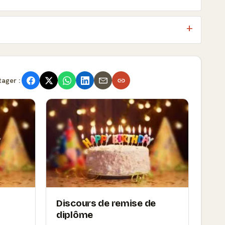
tager :
Discours de remise de
diplôme