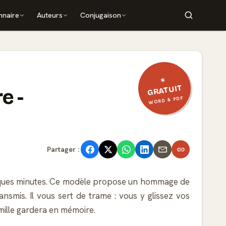
nnaire
Auteurs
Conjugaison
✶
GRATUIT
e -
WORD & PDF
Partager :
uelques minutes. Ce modèle propose un hommage de
ransmis. Il vous sert de trame : vous y glissez vos
amille gardera en mémoire.