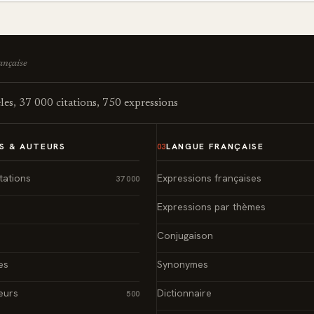
rançaise
es, 37 000 citations, 750 expressions
S & AUTEURS
LANGUE FRANÇAISE
03
tations
Expressions françaises
37 000
Expressions par thèmes
Conjugaison
es
Synonymes
eurs
Dictionnaire
500