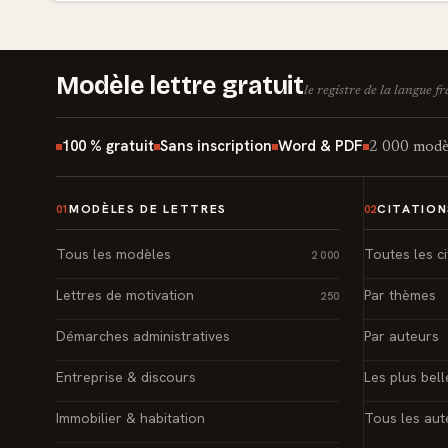
Modèle lettre gratuit
le registre de la langue f
100 % gratuit
Sans inscription
Word & PDF
2 000 modèl
MODÈLES DE LETTRES
CITATION
01
02
Tous les modèles
Toutes les ci
2 000
Lettres de motivation
Par thèmes
250
Démarches administratives
Par auteurs
Entreprise & discours
Les plus bell
Immobilier & habitation
Tous les aut