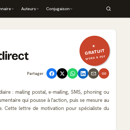
nnaire
Auteurs
Conjugaison
✶
GRATUIT
direct
WORD & PDF
Partager :
ire : mailing postal, e-mailing, SMS, phoning ou
umentaire qui pousse à l'action, puis se mesure au
e. Cette lettre de motivation pour spécialiste du