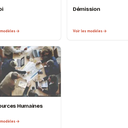
oi
Démission
s modèles
Voir les modèles
ources Humaines
s modèles