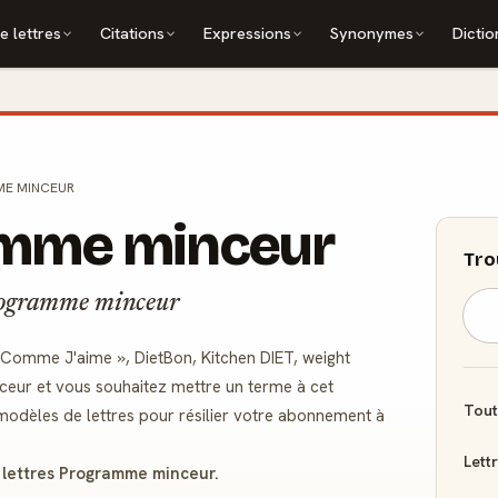
e lettres
Citations
Expressions
Synonymes
Dictio
E MINCEUR
ramme minceur
Tro
Programme minceur
 Comme J'aime », DietBon, Kitchen DIET, weight
ceur et vous souhaitez mettre un terme à cet
Tout
odèles de lettres pour résilier votre abonnement à
Lett
 lettres Programme minceur.