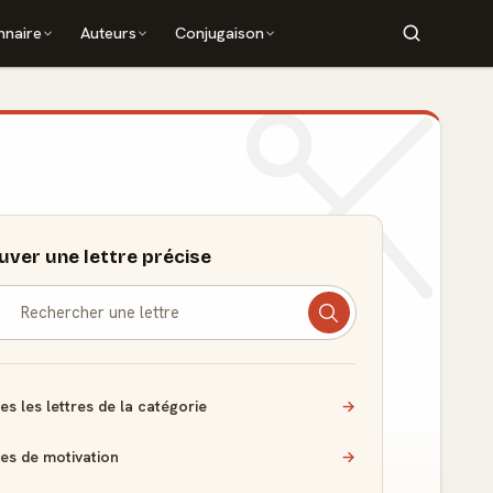
nnaire
Auteurs
Conjugaison
uver une lettre précise
es les lettres de la catégorie
→
res de motivation
→