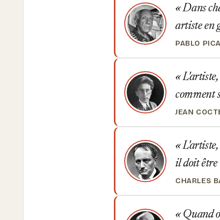
Dans chaq
artiste en
PABLO PIC
L'artiste,
comment s'
JEAN COCT
L'artiste,
il doit êtr
CHARLES B
Quand on 