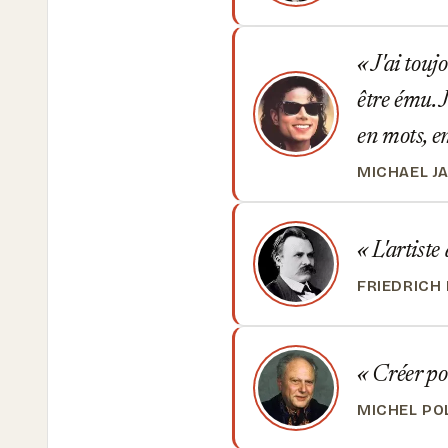
J'ai touj
être ému. J
en mots, en
MICHAEL J
L'artiste
FRIEDRICH
Créer pour
MICHEL PO