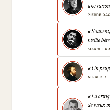
une raison
PIERRE DA
Souvent, v
vieille bête
MARCEL P
Un peuple
ALFRED DE
La critiq
de vieux i