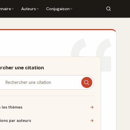
nnaire
Auteurs
Conjugaison
rcher une citation
 les thèmes
→
tions par auteurs
→