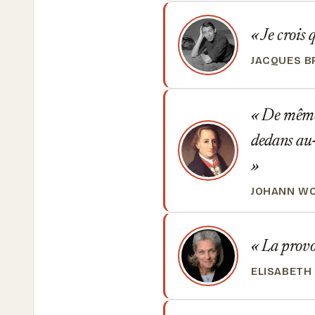
Je crois 
JACQUES B
De même q
dedans au-d
JOHANN W
La provoca
ELISABETH