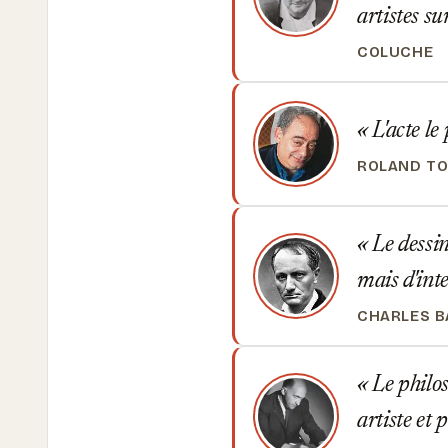
artistes su
COLUCHE
L'acte le 
ROLAND T
Le dessin 
mais d'int
CHARLES B
Le philoso
artiste et