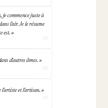
s, je commence juste à
ans l'air. Je le résume
e est.
 dans d'autres âmes.
'artiste et l'artisan.